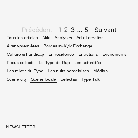
Page
Précédent
1
2
3
…
5
Suivant
navigation
Tous les articles
Akki
Analyses
Art et création
Avant-premières
Bordeaux-Kyiv Exchange
Culture & handicap
En résidence
Entretiens
Événements
Focus collectif
Le Type de Rap
Les actualités
Les mixes du Type
Les nuits bordelaises
Médias
Scene city
Scène locale
Sélectas
Type Talk
NEWSLETTER