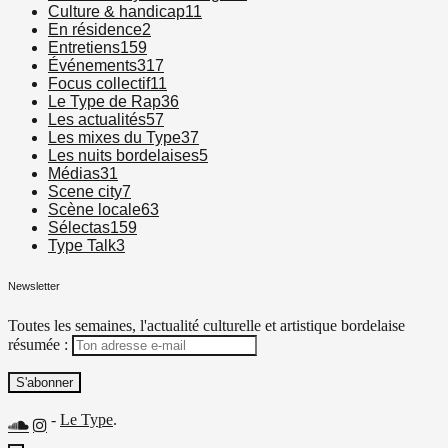
Culture & handicap
11
En résidence
2
Entretiens
159
Événements
317
Focus collectif
11
Le Type de Rap
36
Les actualités
57
Les mixes du Type
37
Les nuits bordelaises
5
Médias
31
Scene city
7
Scène locale
63
Sélectas
159
Type Talk
3
Newsletter
Toutes les semaines, l'actualité culturelle et artistique bordelaise
résumée :
-
Le Type
.