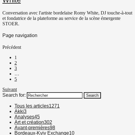
Conversation avec l'artiste bordelaise Romy White, DJ touche-à-tout
et fondatrice de la plateforme au service de la scène émergente
STOER.
Page navigation
Précédent
1
2
3
…
5
Suivant
Search for:
Search
Tous les articles
1271
Akki
3
Analyses
45
Art et création
302
Avant-premières
98
Bordeaux-Kyiv Exchange
10