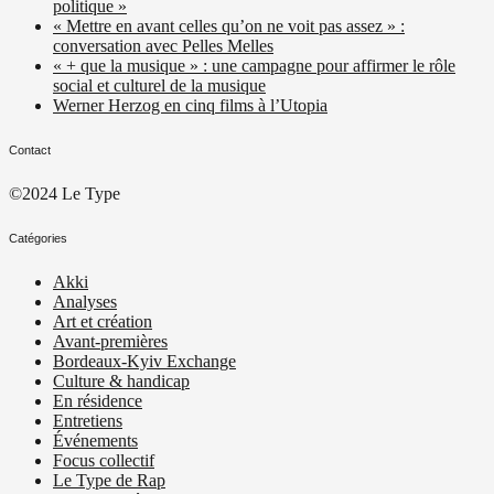
politique »
« Mettre en avant celles qu’on ne voit pas assez » :
conversation avec Pelles Melles
« + que la musique » : une campagne pour affirmer le rôle
social et culturel de la musique
Werner Herzog en cinq films à l’Utopia
Contact
©2024 Le Type
Catégories
Akki
Analyses
Art et création
Avant-premières
Bordeaux-Kyiv Exchange
Culture & handicap
En résidence
Entretiens
Événements
Focus collectif
Le Type de Rap