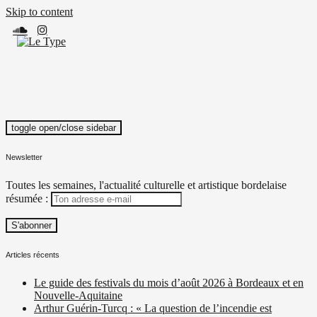
Skip to content
toggle open/close sidebar
Le Type
Média culturel, indépendant et local.
Newsletter
Toutes les semaines, l'actualité culturelle et artistique bordelaise
résumée :
Articles récents
Le guide des festivals du mois d’août 2026 à Bordeaux et en
Nouvelle-Aquitaine
Arthur Guérin-Turcq : « La question de l’incendie est