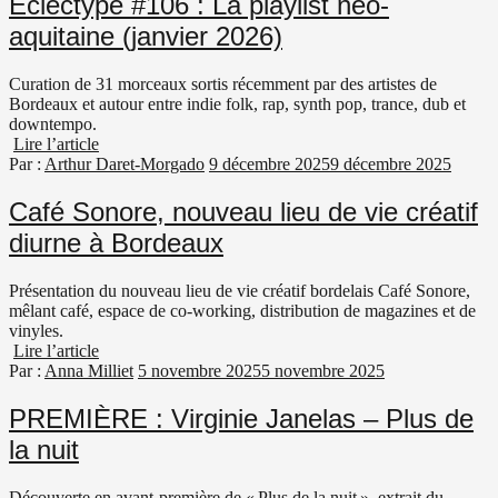
Eclectype #106 : La playlist néo-
aquitaine (janvier 2026)
Curation de 31 morceaux sortis récemment par des artistes de
Bordeaux et autour entre indie folk, rap, synth pop, trance, dub et
downtempo.
Lire l’article
Par :
Arthur Daret-Morgado
9 décembre 2025
9 décembre 2025
Café Sonore, nouveau lieu de vie créatif
diurne à Bordeaux
Présentation du nouveau lieu de vie créatif bordelais Café Sonore,
mêlant café, espace de co-working, distribution de magazines et de
vinyles.
Lire l’article
Par :
Anna Milliet
5 novembre 2025
5 novembre 2025
PREMIÈRE : Virginie Janelas – Plus de
la nuit
Découverte en avant-première de « Plus de la nuit », extrait du