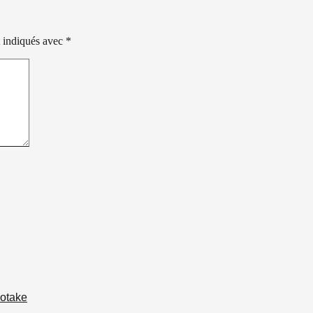
t indiqués avec
*
cotake