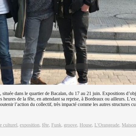
située dans le quartier de Bacalan, du 17 au 21 juin. Expositions d’obj
eures de la fête, en attendant sa reprise, à Bordeaux ou ailleurs. L’ex
tenir l’action du collectif, très impacté comme les autres structures cult
e culturel
,
exposition
,
fête
,
Funk
,
groove
,
House
,
L'Orangeade
,
Maison