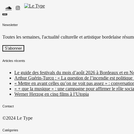
Skip
to
content
toggle
Le Type
Média culturel, indépendant et local.
open/close
Newsletter
sidebar
Toutes les semaines, l'actualité culturelle et artistique bordelaise résum
Articles récents
Le guide des festivals du mois d’août 2026 à Bordeaux et en N
Arthur Guérin-Turcq : « La question de l’incendie est politique
« Mettre en avant celles qu’on ne voit pas assez » : conversatio
« + que la musique » : une campagne pour affirmer le rôle social
Werner Herzog en cinq films à l’Utopia
Contact
©2024 Le Type
Catégories