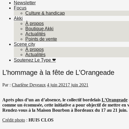
Newsletter
Focus
Culture & handicap
Akki
À propos
Boutique Akki
Actualités
Points de vente
Scene city
À propos
Actualités
Soutenez Le Type ❤︎
L’hommage à la fête de L’Orangeade
Par :
Charlène Deveaux
4 juin 2021
7 juin 2021
Après plus d’un an d’absence, le collectif bordelais
L’Orangeade
comme un écomusée, cette initiative a pour objectif de mettre en va
Rendez-vous à la Maison Bourbon à Bordeaux du 17 au 21 juin.
Crédit photo
:
HUIS CLOS