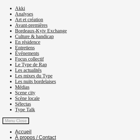
Akki
Analyses
Art et création
Avant-premières
Bordeaux-Kyiv Exchange
Culture & handicap
En résidence
Entretiens
Événements
Focus collectif
Le Type de Rap
Les actualités
Les mixes du Type
Les nuits bordelaises
Médias
Scene city
Scène locale
Sélectas
Type Talk
Menu
Close
Accueil
À propos / Contact