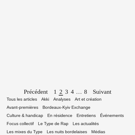
12 décembre 2023
s nuits bordelaises, par Ziggy Hugot
Page
Précédent
1
2
3
4
…
8
Suivant
navigation
Tous les articles
Akki
Analyses
Art et création
Avant-premières
Bordeaux-Kyiv Exchange
Culture & handicap
En résidence
Entretiens
Événements
Focus collectif
Le Type de Rap
Les actualités
Les mixes du Type
Les nuits bordelaises
Médias