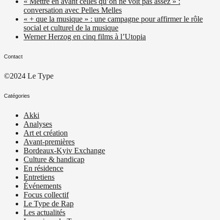
« Mettre en avant celles qu’on ne voit pas assez » :
conversation avec Pelles Melles
« + que la musique » : une campagne pour affirmer le rôle
social et culturel de la musique
Werner Herzog en cinq films à l’Utopia
Contact
©2024 Le Type
Catégories
Akki
Analyses
Art et création
Avant-premières
Bordeaux-Kyiv Exchange
Culture & handicap
En résidence
Entretiens
Événements
Focus collectif
Le Type de Rap
Les actualités