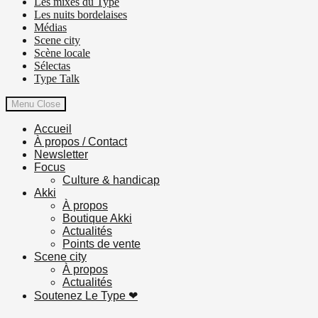
Les mixes du Type
Les nuits bordelaises
Médias
Scene city
Scène locale
Sélectas
Type Talk
Menu
Close
Accueil
À propos / Contact
Newsletter
Focus
Culture & handicap
Akki
À propos
Boutique Akki
Actualités
Points de vente
Scene city
À propos
Actualités
Soutenez Le Type ❤︎