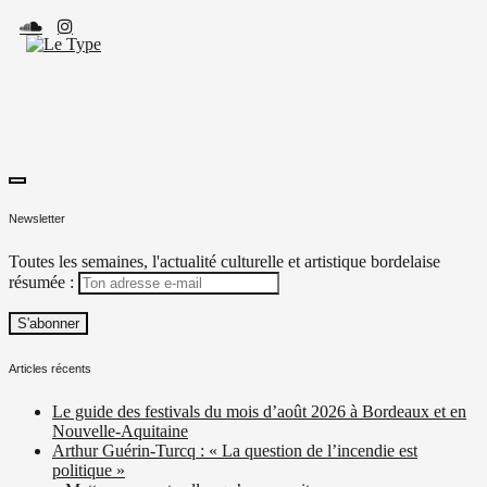
Skip
to
content
toggle
Le Type
Média culturel, indépendant et local.
open/close
Newsletter
sidebar
Toutes les semaines, l'actualité culturelle et artistique bordelaise
résumée :
Articles récents
Le guide des festivals du mois d’août 2026 à Bordeaux et en
Nouvelle-Aquitaine
Arthur Guérin-Turcq : « La question de l’incendie est
politique »