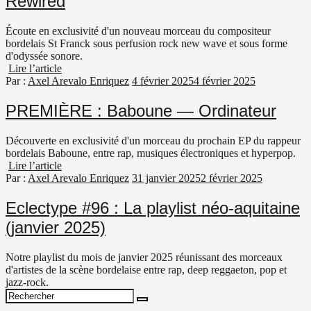
Rewired
Écoute en exclusivité d'un nouveau morceau du compositeur
bordelais St Franck sous perfusion rock new wave et sous forme
d'odyssée sonore.
Lire l’article
Par :
Axel Arevalo Enriquez
4 février 2025
4 février 2025
PREMIÈRE : Baboune — Ordinateur
Découverte en exclusivité d'un morceau du prochain EP du rappeur
bordelais Baboune, entre rap, musiques électroniques et hyperpop.
Lire l’article
Par :
Axel Arevalo Enriquez
31 janvier 2025
2 février 2025
Eclectype #96 : La playlist néo-aquitaine
(janvier 2025)
Notre playlist du mois de janvier 2025 réunissant des morceaux
d'artistes de la scène bordelaise entre rap, deep reggaeton, pop et
jazz-rock.
Search
Search
for: