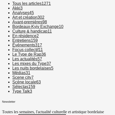
Tous les articles
1271
Akki
3
Analyses
45
Art et création
302
Avant-premières
98
Bordeaux-Kyiv Exchange
10
Culture & handicap
11
En résidence
2
Entretiens
159
Événements
317
Focus collectif
11
Le Type de Rap
36
Les actualités
57
Les mixes du Type
37
Les nuits bordelaises
5
Médias
31
Scene city
7
Scène locale
63
Sélectas
159
Type Talk
3
Newsletter
Toutes les semaines, l'actualité culturelle et artistique bordelaise