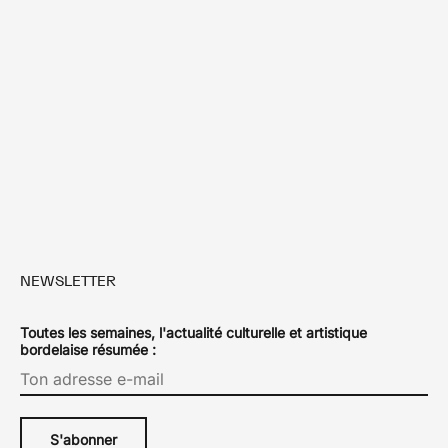
L’empereur de la crasserie Alkpote à
Bordeaux
1 mai 2018
1
2
3
…
5
NEWSLETTER
Toutes les semaines, l'actualité culturelle et artistique
bordelaise résumée :