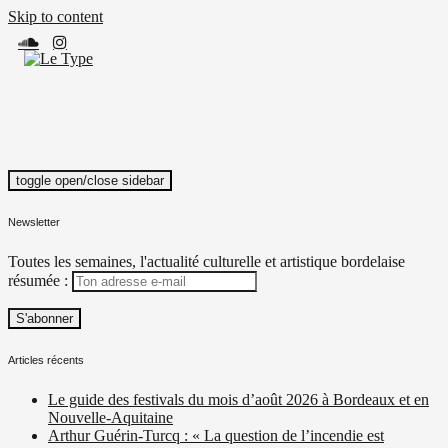
Skip to content
toggle open/close sidebar
Le Type
Média culturel, indépendant et local.
Newsletter
Toutes les semaines, l'actualité culturelle et artistique bordelaise
résumée :
Articles récents
Le guide des festivals du mois d’août 2026 à Bordeaux et en
Nouvelle-Aquitaine
Arthur Guérin-Turcq : « La question de l’incendie est