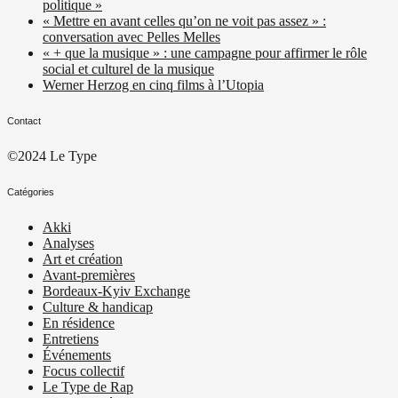
politique »
« Mettre en avant celles qu’on ne voit pas assez » :
conversation avec Pelles Melles
« + que la musique » : une campagne pour affirmer le rôle
social et culturel de la musique
Werner Herzog en cinq films à l’Utopia
Contact
©2024 Le Type
Catégories
Akki
Analyses
Art et création
Avant-premières
Bordeaux-Kyiv Exchange
Culture & handicap
En résidence
Entretiens
Événements
Focus collectif
Le Type de Rap