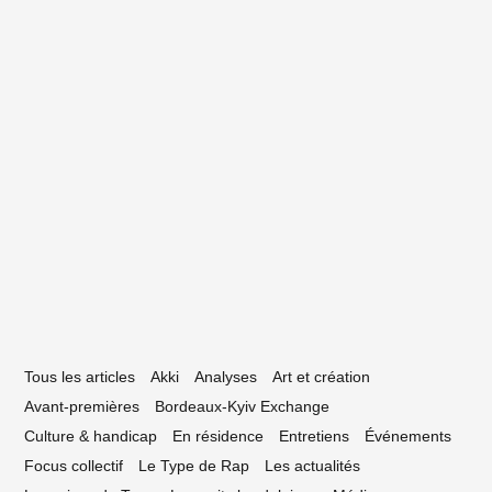
22 juillet 2016
s visages de lili cracra
Tous les articles
Akki
Analyses
Art et création
Avant-premières
Bordeaux-Kyiv Exchange
Culture & handicap
En résidence
Entretiens
Événements
Focus collectif
Le Type de Rap
Les actualités