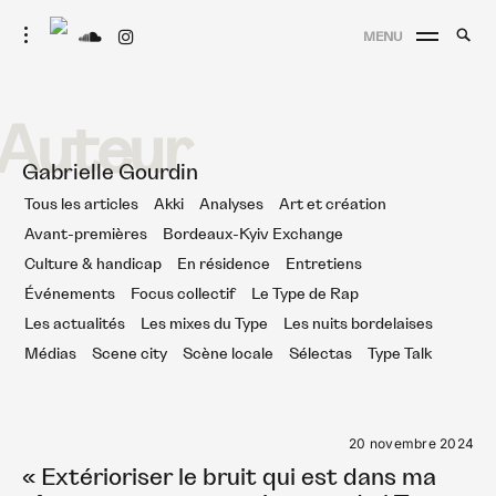
Skip
Searc
toggle
MENU
to
open/close
SEA
Le Type
for:
sidebar
content
Auteur
Gabrielle Gourdin
Tous les articles
Akki
Analyses
Art et création
Avant-premières
Bordeaux-Kyiv Exchange
Culture & handicap
En résidence
Entretiens
Événements
Focus collectif
Le Type de Rap
Les actualités
Les mixes du Type
Les nuits bordelaises
Médias
Scene city
Scène locale
Sélectas
Type Talk
20 novembre 2024
« Extérioriser le bruit qui est dans ma