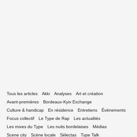
27 décembre 2018
ente Trente, la création courte et
ngagée à l’honneur
Tous les articles
Akki
Analyses
Art et création
Avant-premières
Bordeaux-Kyiv Exchange
Culture & handicap
En résidence
Entretiens
Événements
Focus collectif
Le Type de Rap
Les actualités
Les mixes du Type
Les nuits bordelaises
Médias
Scene city
Scène locale
Sélectas
Type Talk