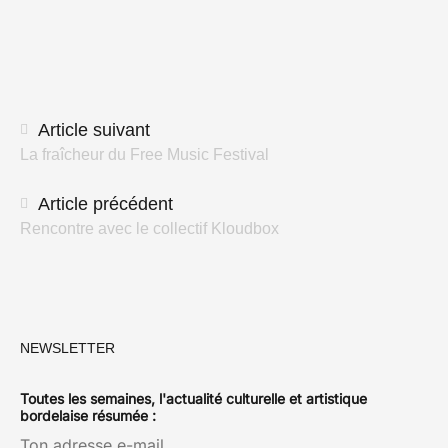
Navigation
Article suivant
La fraîcheur du Free Music Festival
des
articles
Article précédent
Rencontre avec le collectif Kloudbox
NEWSLETTER
Toutes les semaines, l'actualité culturelle et artistique
bordelaise résumée :