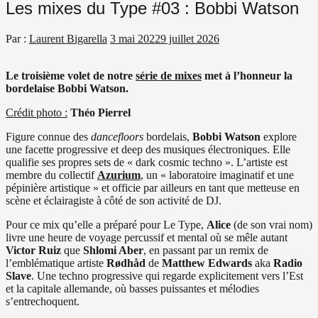
Les mixes du Type #03 : Bobbi Watson
Par :
Laurent Bigarella
3 mai 2022
9 juillet 2026
Le troisième volet de notre
série de mixes
met à l’honneur la
bordelaise Bobbi Watson.
Crédit photo :
Théo Pierrel
Figure connue des
dancefloors
bordelais,
Bobbi Watson
explore
une facette progressive et deep des musiques électroniques. Elle
qualifie ses propres sets de « dark cosmic techno ». L’artiste est
membre du collectif
Azurium
, un « laboratoire imaginatif et une
pépinière artistique » et officie par ailleurs en tant que metteuse en
scène et éclairagiste à côté de son activité de DJ.
Pour ce mix qu’elle a préparé pour Le Type,
Alice
(de son vrai nom)
livre une heure de voyage percussif et mental où se mêle autant
Victor Ruiz
que
Shlomi Aber
, en passant par un remix de
l’emblématique artiste
Rødhåd
de
Matthew Edwards
aka
Radio
Slave
. Une techno progressive qui regarde explicitement vers l’Est
et la capitale allemande, où basses puissantes et mélodies
s’entrechoquent.