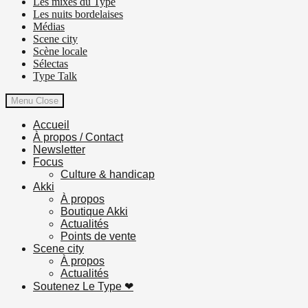
Les mixes du Type
Les nuits bordelaises
Médias
Scene city
Scène locale
Sélectas
Type Talk
Menu
Close
Accueil
À propos / Contact
Newsletter
Focus
Culture & handicap
Akki
À propos
Boutique Akki
Actualités
Points de vente
Scene city
À propos
Actualités
Soutenez Le Type ❤︎