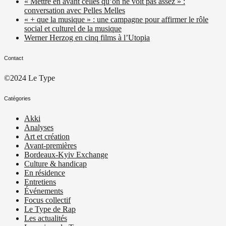
« Mettre en avant celles qu’on ne voit pas assez » :
conversation avec Pelles Melles
« + que la musique » : une campagne pour affirmer le rôle
social et culturel de la musique
Werner Herzog en cinq films à l’Utopia
Contact
©2024 Le Type
Catégories
Akki
Analyses
Art et création
Avant-premières
Bordeaux-Kyiv Exchange
Culture & handicap
En résidence
Entretiens
Événements
Focus collectif
Le Type de Rap
Les actualités