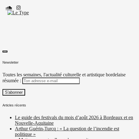
Skip
to
content
toggle
Le Type
Média culturel, indépendant et local.
open/close
Newsletter
sidebar
Toutes les semaines, l'actualité culturelle et artistique bordelaise
résumée :
Articles récents
Le guide des festivals du mois d’août 2026 à Bordeaux et en
Nouvelle-Aquitaine
Arthur Guérin-Turcq : « La question de l’incendie est
politique »