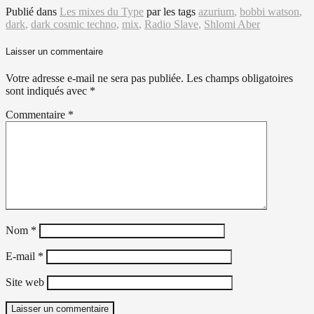
Publié dans
Les mixes du Type
par
les tags
azurium
,
bobbi watson
,
dark
,
dark cosmic techno
,
mix
,
Radio Slave
,
Shlomi Aber
Laisser un commentaire
Votre adresse e-mail ne sera pas publiée.
Les champs obligatoires
sont indiqués avec
*
Commentaire
*
Nom
*
E-mail
*
Site web