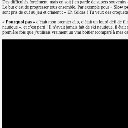
Des difficultés forcément, mais en soit j’en garde de supers souvenirs 
Le but c’est de progresser tous ensemble. Par exemple pour «
Slow p
sont pris de ouf au jeu et criaient : « Eh Gildas ! Tu veux des croquette
« Pourquoi pas
»
c’était mon premier clip, c’était un lourd défi de fil
nautique », et c’est parti ! Il n’avait jamais fait de ski nautique, il ét
première fois que j’utilisais vraiment un vrai boitier (comparé à mes 