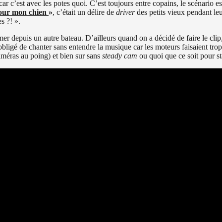
car c’est avec les potes quoi. C’est toujours entre copains, le scénario 
our mon chien
»
, c’était un délire de
driver
des petits vieux pendant le
s ?! ».
mer depuis un autre bateau. D’ailleurs quand on a décidé de faire le clip, 
ait obligé de chanter sans entendre la musique car les moteurs faisaient tro
caméras au poing) et bien sur sans
steady cam
ou quoi que ce soit pour sta