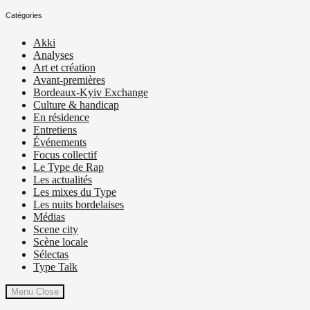
Catégories
Akki
Analyses
Art et création
Avant-premières
Bordeaux-Kyiv Exchange
Culture & handicap
En résidence
Entretiens
Événements
Focus collectif
Le Type de Rap
Les actualités
Les mixes du Type
Les nuits bordelaises
Médias
Scene city
Scène locale
Sélectas
Type Talk
Menu
Close