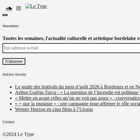
Skip
to
content
toggle
Le Type
Média culturel, indépendant et local.
open/close
Newsletter
sidebar
Toutes les semaines, l'actualité culturelle et artistique bordelaise 
Articles récents
Le guide des festivals du mois d’août 2026 à Bordeaux et en N
Arthur Guérin-Turcq : « La question de l’incendie est politique
« Mettre en avant celles qu’on ne voit pas assez » : conversatio
« + que la musique » : une campagne pour affirmer le rôle social
Werner Herzog en cinq films à l’Utopia
Contact
©2024 Le Type