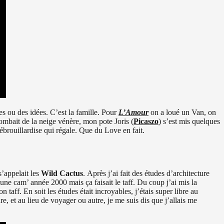
es ou des idées. C’est la famille. Pour
L’Amour
on a loué un Van, on
tombait de la neige vénère, mon pote Joris (
Picaszo
) s’est mis quelques
ébrouillardise qui régale. Que du Love en fait.
s’appelait les
Wild Cactus
. Après j’ai fait des études d’architecture
e une cam’ année 2000 mais ça faisait le taff. Du coup j’ai mis la
 taff. En soit les études était incroyables, j’étais super libre au
e, et au lieu de voyager ou autre, je me suis dis que j’allais me