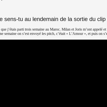
 sens-tu au lendemain de la sortie du cli
 que j’étais parti trois semaine au Maroc. Milan et Joris m’ont appelé et
e semaine on s’est envoyé les pitch, c’était « L’Amour », et puis on s’e