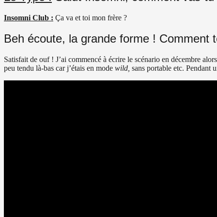
Insomni Club :
Ça va et toi mon frère ?
Beh écoute, la grande forme ! Comment te
Satisfait de ouf ! J’ai commencé à écrire le scénario en décembre alors
peu tendu là-bas car j’étais en mode
wild,
sans portable etc. Pendant un