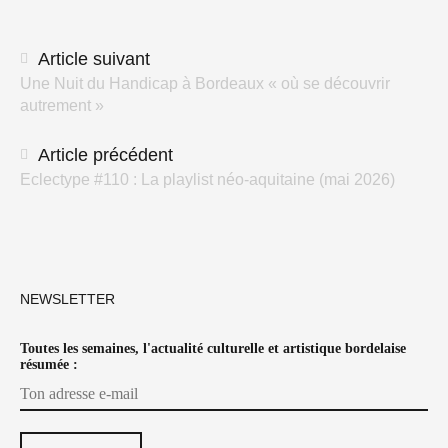
Navigation
Article suivant
Une Nuit du Handicap à Bordeaux « où se découvrir
des
autrement »
articles
Article précédent
Eclectype #110 : La playlist néo-aquitaine (mai 2026)
NEWSLETTER
Toutes les semaines, l'actualité culturelle et artistique bordelaise
résumée :