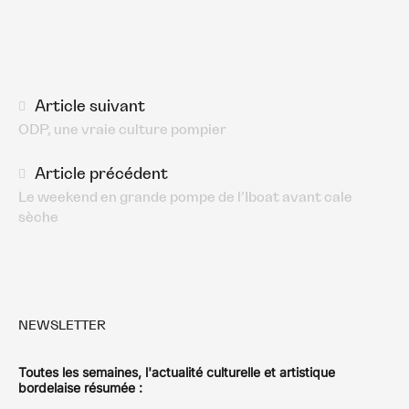
Navigation
Article suivant
ODP, une vraie culture pompier
des
articles
Article précédent
Le weekend en grande pompe de l’Iboat avant cale
sèche
NEWSLETTER
Toutes les semaines, l'actualité culturelle et artistique
bordelaise résumée :