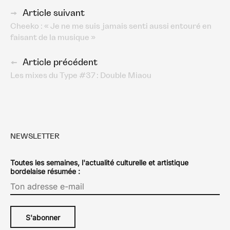
Navigation
Article suivant
Cheeko : « Je ne me suis jamais senti aussi entouré en
des
faisant de la musique »
articles
Article précédent
Les mixes du Type #37 : Double Miaou
NEWSLETTER
Toutes les semaines, l'actualité culturelle et artistique
bordelaise résumée :