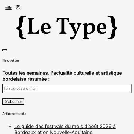
Skip
to
content
toggle
Média culturel, indépendant et local.
Le Type
open/close
sidebar
Newsletter
Toutes les semaines, l'actualité culturelle et artistique
bordelaise résumée :
Articles récents
Le guide des festivals du mois d’août 2026 à
Bordeaux et en Nouvelle-Aquitaine