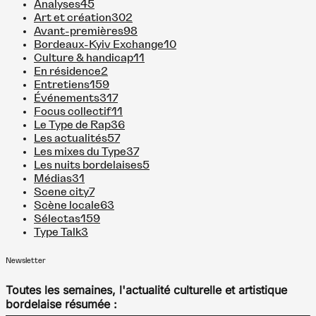
Analyses
45
Art et création
302
Avant-premières
98
Bordeaux-Kyiv Exchange
10
Culture & handicap
11
En résidence
2
Entretiens
159
Événements
317
Focus collectif
11
Le Type de Rap
36
Les actualités
57
Les mixes du Type
37
Les nuits bordelaises
5
Médias
31
Scene city
7
Scène locale
63
Sélectas
159
Type Talk
3
Newsletter
Toutes les semaines, l'actualité culturelle et artistique
bordelaise résumée :