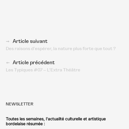
Navigation
Article suivant
Des raisons d’espérer, la nature plus forte que tout ?
des
articles
Article précédent
Les Typiques #07 – L’Extra Théâtre
NEWSLETTER
Toutes les semaines, l'actualité culturelle et artistique
bordelaise résumée :