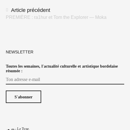
articles
Article précédent
PREMIÈRE : ra1hur et Tom the Explorer — Moka
NEWSLETTER
Toutes les semaines, l'actualité culturelle et artistique bordelaise
résumée :
-
Le Type
.