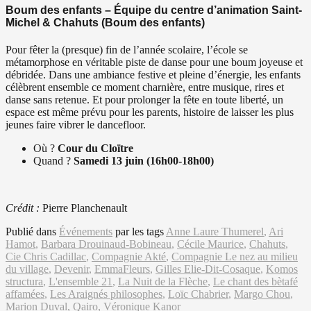
Boum des enfants – Équipe du centre d’animation Saint-
Michel & Chahuts (Boum des enfants)
Pour fêter la (presque) fin de l’année scolaire, l’école se
métamorphose en véritable piste de danse pour une boum joyeuse et
débridée. Dans une ambiance festive et pleine d’énergie, les enfants
célèbrent ensemble ce moment charnière, entre musique, rires et
danse sans retenue. Et pour prolonger la fête en toute liberté, un
espace est même prévu pour les parents, histoire de laisser les plus
jeunes faire vibrer le dancefloor.
Où ?
Cour du Cloïtre
Quand ?
Samedi 13 juin (16h00-18h00)
Crédit :
Pierre Planchenault
Publié dans
Événements
par
les tags
Anne Laure Thumerel
,
Ari
Hamot
,
Barbara Drouinaud-Bobineau
,
Cécile Maurice
,
Chahuts
,
Cie Chris Cadillac
,
Compagnie Akté
,
Compagnie Le nez au milieu
du village
,
Devenir
,
EmmaFleurs
,
Gilles Elie-Dit-Cosaque
,
Komos
structura
,
L'ensemble 21
,
La Nuit de la Flèche
,
Le chant des bètafé
affamées
,
Les Araignés philosophes
,
Loïc Chabrier
,
Margo Chou
,
Marion Duval
,
Qairo
,
Véronique Kanor