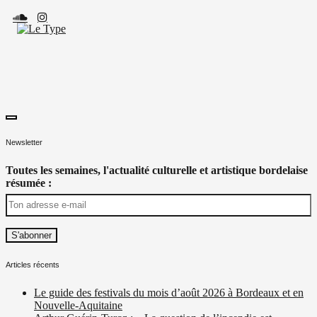
Skip
to
content
toggle
Le Type
Média culturel, indépendant et local.
open/close
Newsletter
sidebar
Toutes les semaines, l'actualité culturelle et artistique bordelaise
résumée :
Articles récents
Le guide des festivals du mois d’août 2026 à Bordeaux et en
Nouvelle-Aquitaine