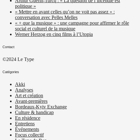
Arthur Guérin-Turcq : « La question de l’incendie est
politique »
« Mettre en avant celles qu’on ne voit pas assez » :
conversation avec Pelles Melles
« + que la musique » : une campagne pour affirmer le rôle
social et culturel de la musique
Werner Herzog en cinq films à l’Utopia
Contact
©2024 Le Type
Catégories
Akki
Analyses
Art et création
Avant-premières
Bordeaux-Kyiv Exchange
Culture & handicap
En résidence
Entretiens
Événements
Focus collectif