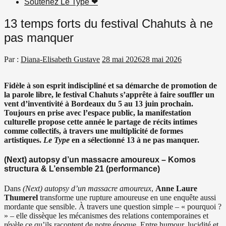
Soutenez Le Type ❤︎
13 temps forts du festival Chahuts à ne
pas manquer
Par :
Diana-Elisabeth Gustave
28 mai 2026
28 mai 2026
Fidèle à son esprit indiscipliné et sa démarche de promotion de
la parole libre, le festival Chahuts s’apprête à faire souffler un
vent d’inventivité à Bordeaux du 5 au 13 juin prochain.
Toujours en prise avec l’espace public, la manifestation
culturelle propose cette année le partage de récits intimes
comme collectifs, à travers une multiplicité de formes
artistiques.
Le Type
en a sélectionné 13 à ne pas manquer.
(Next) autopsy d’un massacre amoureux – Komos
structura & L’ensemble 21
(performance)
Dans
(Next) autopsy d’un massacre amoureux
,
Anne Laure
Thumerel
transforme une rupture amoureuse en une enquête aussi
mordante que sensible. À travers une question simple – « pourquoi ?
» – elle dissèque les mécanismes des relations contemporaines et
révèle ce qu’ils racontent de notre époque. Entre humour, lucidité et