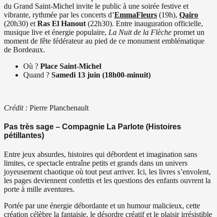
du Grand Saint-Michel invite le public à une soirée festive et
vibrante, rythmée par les concerts d’
EmmaFleurs
(19h),
Qairo
(20h30) et
Ras El Hanout
(22h30). Entre inauguration officielle,
musique live et énergie populaire,
La Nuit de la Flèche
promet un
moment de fête fédérateur au pied de ce monument emblématique
de Bordeaux.
Où ?
Place Saint-Michel
Quand ?
Samedi 13 juin (18h00-minuit)
Crédit :
Pierre Planchenault
Pas très sage – Compagnie La Parlote (Histoires
pétillantes)
Entre jeux absurdes, histoires qui débordent et imagination sans
limites, ce spectacle entraîne petits et grands dans un univers
joyeusement chaotique où tout peut arriver. Ici, les livres s’envolent,
les pages deviennent confettis et les questions des enfants ouvrent la
porte à mille aventures.
Portée par une énergie débordante et un humour malicieux, cette
création célèbre la fantaisie, le désordre créatif et le plaisir irrésistible