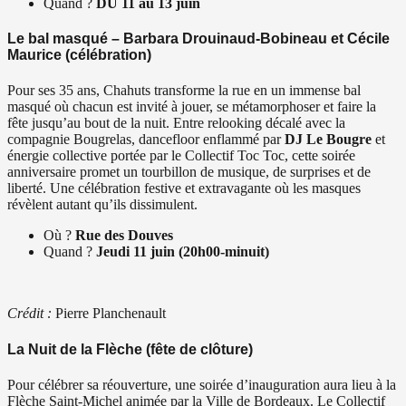
Quand ?
DU 11 au 13 juin
Le bal masqué – Barbara Drouinaud-Bobineau et Cécile
Maurice (célébration)
Pour ses 35 ans, Chahuts transforme la rue en un immense bal
masqué où chacun est invité à jouer, se métamorphoser et faire la
fête jusqu’au bout de la nuit. Entre relooking décalé avec la
compagnie Bougrelas, dancefloor enflammé par
DJ Le Bougre
et
énergie collective portée par le Collectif Toc Toc, cette soirée
anniversaire promet un tourbillon de musique, de surprises et de
liberté. Une célébration festive et extravagante où les masques
révèlent autant qu’ils dissimulent.
Où ?
Rue des Douves
Quand ?
Jeudi 11 juin (20h00-minuit)
Crédit :
Pierre Planchenault
La Nuit de la Flèche (fête de clôture)
Pour célébrer sa réouverture, une soirée d’inauguration aura lieu à la
Flèche Saint-Michel animée par la Ville de Bordeaux. Le Collectif