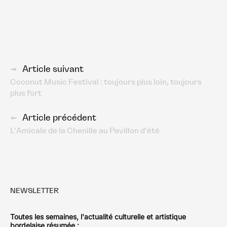
Navigation
Article suivant
Coconut Music Festival : toujours plus loin, toujours
des
plus fort
articles
Article précédent
L’Amicale de la Chenille au Pavillon d’été
NEWSLETTER
Toutes les semaines, l'actualité culturelle et artistique
bordelaise résumée :