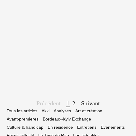
7 janvier 2020
plt entame une résidence au Hangar FL
vec Tornado Wallace
Page
Précédent
1
2
Suivant
navigation
Tous les articles
Akki
Analyses
Art et création
Avant-premières
Bordeaux-Kyiv Exchange
Culture & handicap
En résidence
Entretiens
Événements
Focus collectif
Le Type de Rap
Les actualités