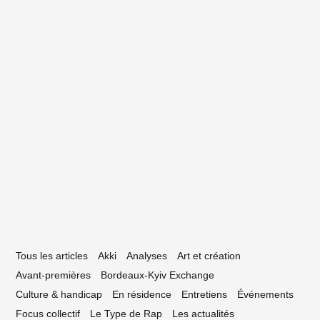
11 mars 2021
e Périgueux à Planète Rap : rencontre
vec Loryas
Tous les articles
Akki
Analyses
Art et création
Avant-premières
Bordeaux-Kyiv Exchange
Culture & handicap
En résidence
Entretiens
Événements
Focus collectif
Le Type de Rap
Les actualités