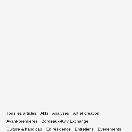
enjamin Garcia
15 novembre 2019
s V.U par Boris Garineau : fusion
vénementielle & éducative
Tous les articles
Akki
Analyses
Art et création
Avant-premières
Bordeaux-Kyiv Exchange
Culture & handicap
En résidence
Entretiens
Événements