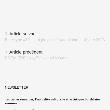
Navigation
Article suivant
Eclectype #79 — La playlist néo-aquitaine — février 2023
des
articles
Article précédent
PREMIÈRE : KayTV — Half A Gram
NEWSLETTER
Toutes les semaines, l'actualité culturelle et artistique bordelaise
résumée :