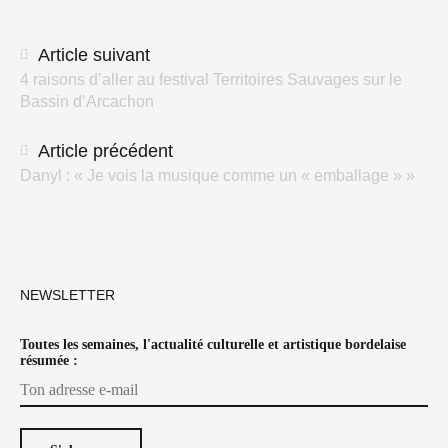
Navigation
Article suivant
4 raisons d’aller au festival Territoires Sauvages sur le
des
Bassin d’Arcachon
articles
Article précédent
Danyl : « Je vois la musique comme un « emballage » »
NEWSLETTER
Toutes les semaines, l'actualité culturelle et artistique bordelaise
résumée :