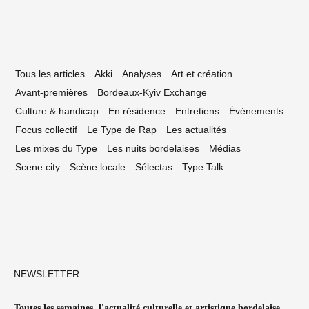
Tous les articles
Akki
Analyses
Art et création
Avant-premières
Bordeaux-Kyiv Exchange
Culture & handicap
En résidence
Entretiens
Événements
Focus collectif
Le Type de Rap
Les actualités
Les mixes du Type
Les nuits bordelaises
Médias
Scene city
Scène locale
Sélectas
Type Talk
NEWSLETTER
Toutes les semaines, l'actualité culturelle et artistique bordelaise