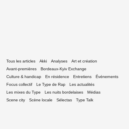
7 novembre 2018
es Typiques #09 – Medusyne
Tous les articles
Akki
Analyses
Art et création
Avant-premières
Bordeaux-Kyiv Exchange
Culture & handicap
En résidence
Entretiens
Événements
Focus collectif
Le Type de Rap
Les actualités
Les mixes du Type
Les nuits bordelaises
Médias
Scene city
Scène locale
Sélectas
Type Talk