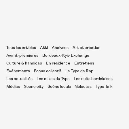
Tous les articles
Akki
Analyses
Art et création
Avant-premières
Bordeaux-Kyiv Exchange
Culture & handicap
En résidence
Entretiens
Événements
Focus collectif
Le Type de Rap
Les actualités
Les mixes du Type
Les nuits bordelaises
Médias
Scene city
Scène locale
Sélectas
Type Talk