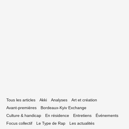
19 octobre 2020
ap bordelais : panorama par Le Grand
at 4/4
Tous les articles
Akki
Analyses
Art et création
Avant-premières
Bordeaux-Kyiv Exchange
Culture & handicap
En résidence
Entretiens
Événements
Focus collectif
Le Type de Rap
Les actualités