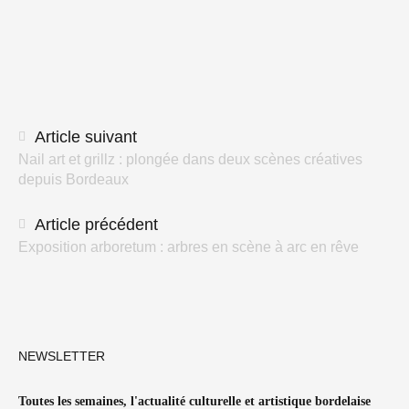
Navigation
Article suivant
Nail art et grillz : plongée dans deux scènes créatives
des
depuis Bordeaux
articles
Article précédent
Exposition arboretum : arbres en scène à arc en rêve
NEWSLETTER
Toutes les semaines, l'actualité culturelle et artistique bordelaise