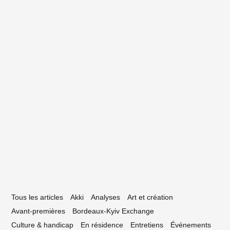
lectype #62 – La playlist néo-aquitaine
janvier 2021
10 avril 2020
aisy Mortem lance un concours de remix
Tous les articles
Akki
Analyses
Art et création
Avant-premières
Bordeaux-Kyiv Exchange
Culture & handicap
En résidence
Entretiens
Événements