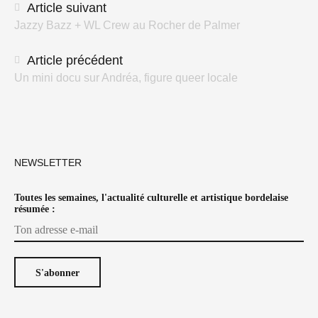
Navigation
Article suivant
Jazzy Bazz + WL Crew au Rocher de Palmer
des
articles
Article précédent
Un mini docu sur Andréa, figure queer locale
NEWSLETTER
Toutes les semaines, l'actualité culturelle et artistique bordelaise
résumée :