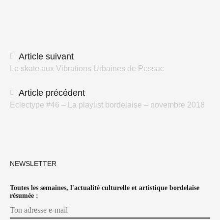
Navigation
Article suivant
Le skate aux Vibrations Urbaines de Pessac
des
articles
Article précédent
Eclectype #46 – La playlist bordelaise – novembre 2018
NEWSLETTER
Toutes les semaines, l'actualité culturelle et artistique bordelaise
résumée :