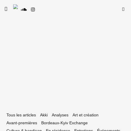
Skip
Searc
toggle
to
SE
Le Type
open/close
for:
sidebar
content
26 mars 2020
nzaï Lab : le confinement en 19 tracks
Tous les articles
Akki
Analyses
Art et création
Avant-premières
Bordeaux-Kyiv Exchange
Culture & handicap
En résidence
Entretiens
Événements