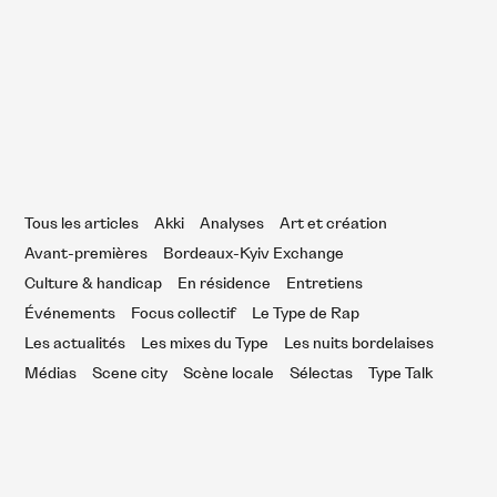
encontres du cinéma latino-américain :
ème édition virtuelle
Tous les articles
Akki
Analyses
Art et création
Avant-premières
Bordeaux-Kyiv Exchange
Culture & handicap
En résidence
Entretiens
Événements
Focus collectif
Le Type de Rap
Les actualités
Les mixes du Type
Les nuits bordelaises
Médias
Scene city
Scène locale
Sélectas
Type Talk