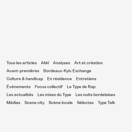
11 janvier 2022
n résidence : KayTV à l’IBOAT
Tous les articles
Akki
Analyses
Art et création
Avant-premières
Bordeaux-Kyiv Exchange
Culture & handicap
En résidence
Entretiens
Événements
Focus collectif
Le Type de Rap
Les actualités
Les mixes du Type
Les nuits bordelaises
Médias
Scene city
Scène locale
Sélectas
Type Talk