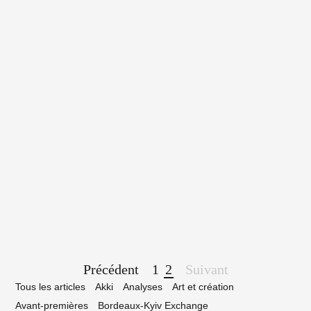
12 avril 2018
ex Garcia sort Split, son premier album :
encontre
Page
Précédent
1
2
Suivant
navigation
Tous les articles
Akki
Analyses
Art et création
Avant-premières
Bordeaux-Kyiv Exchange