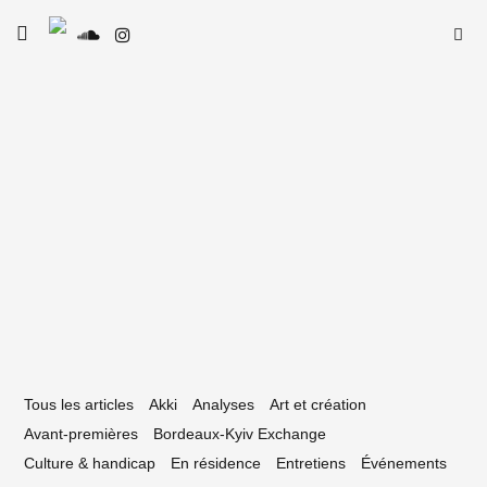
Skip
Searc
toggle
to
SE
Le Type
open/close
for:
sidebar
content
6 avril 2017
es 5 pépytes de – Caddy Snake
Tous les articles
Akki
Analyses
Art et création
Avant-premières
Bordeaux-Kyiv Exchange
Culture & handicap
En résidence
Entretiens
Événements