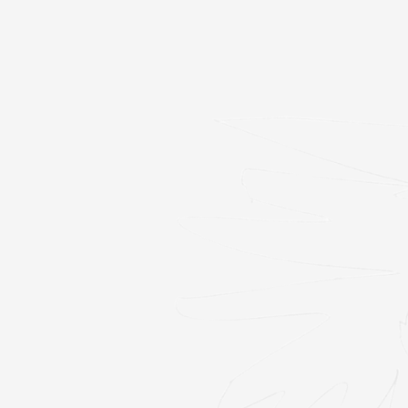
cus
Akki
Scene city