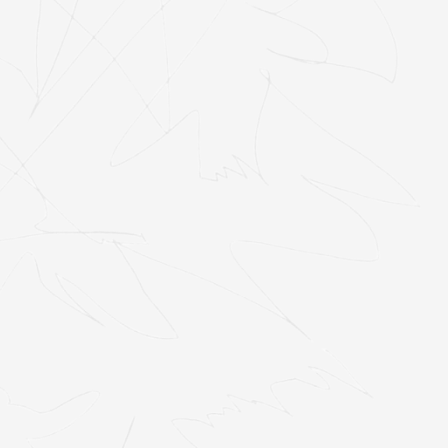
En résidence
2
Entretiens
159
Événements
317
Focus collectif
11
Le Type de Rap
36
Les actualités
57
Les mixes du Type
37
Les nuits
bordelaises
5
Médias
31
Scene city
7
Scène locale
63
Sélectas
159
Type Talk
3