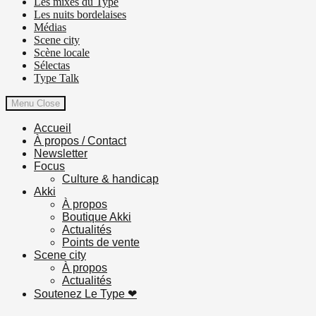
Les mixes du Type
Les nuits bordelaises
Médias
Scene city
Scène locale
Sélectas
Type Talk
Menu
Close
Accueil
À propos / Contact
Newsletter
Focus
Culture & handicap
Akki
À propos
Boutique Akki
Actualités
Points de vente
Scene city
À propos
Actualités
Soutenez Le Type ❤︎