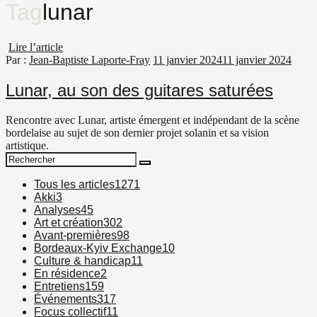
Tag
lunar
Lire l’article
Par :
Jean-Baptiste Laporte-Fray
11 janvier 2024
11 janvier 2024
Lunar, au son des guitares saturées
Rencontre avec Lunar, artiste émergent et indépendant de la scène
bordelaise au sujet de son dernier projet solanin et sa vision
artistique.
Search
Search
for:
Tous les articles
1271
Akki
3
Analyses
45
Art et création
302
Avant-premières
98
Bordeaux-Kyiv Exchange
10
Culture & handicap
11
En résidence
2
Entretiens
159
Événements
317
Focus collectif
11