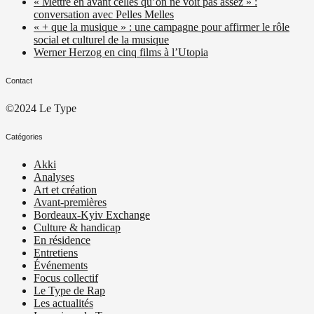
« Mettre en avant celles qu’on ne voit pas assez » :
conversation avec Pelles Melles
« + que la musique » : une campagne pour affirmer le rôle
social et culturel de la musique
Werner Herzog en cinq films à l’Utopia
Contact
©2024 Le Type
Catégories
Akki
Analyses
Art et création
Avant-premières
Bordeaux-Kyiv Exchange
Culture & handicap
En résidence
Entretiens
Événements
Focus collectif
Le Type de Rap
Les actualités