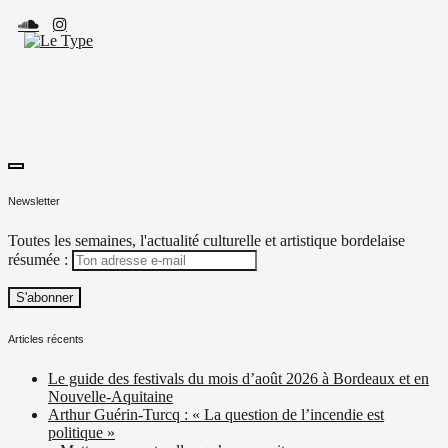
Skip
to
content
toggle
Le Type
Média culturel, indépendant et local.
open/close
Newsletter
sidebar
Toutes les semaines, l'actualité culturelle et artistique bordelaise
résumée :
Articles récents
Le guide des festivals du mois d’août 2026 à Bordeaux et en
Nouvelle-Aquitaine
Arthur Guérin-Turcq : « La question de l’incendie est
politique »