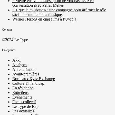
« Mettre en avant celles qu’on ne voit pas assez » :
conversation avec Pelles Melles
« + que la musique » : une campagne pour affirmer le rôle
social et culturel de la musique
Werner Herzog en cinq films à l’Utopia
Contact
©2024 Le Type
Catégories
Akki
Analyses
Art et création
Avant-premières
Bordeaux-Kyiv Exchange
Culture & handicap
En résidence
Entretiens
Événements
Focus collectif
Le Type de Rap
Les actualités