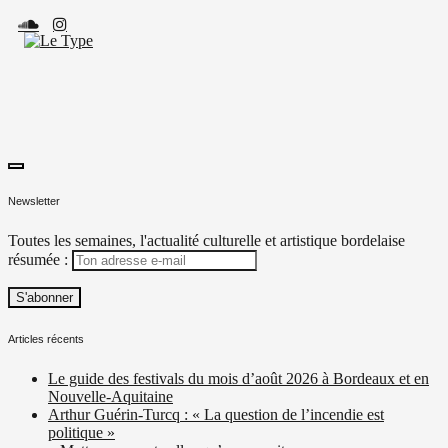
Skip
to
content
toggle
Le Type
Média culturel, indépendant et local.
open/close
Newsletter
sidebar
Toutes les semaines, l'actualité culturelle et artistique bordelaise
résumée :
Articles récents
Le guide des festivals du mois d’août 2026 à Bordeaux et en
Nouvelle-Aquitaine
Arthur Guérin-Turcq : « La question de l’incendie est
politique »