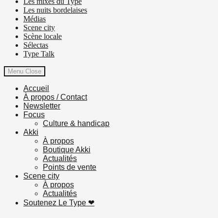
Les mixes du Type
Les nuits bordelaises
Médias
Scene city
Scène locale
Sélectas
Type Talk
Menu
Close
Accueil
À propos / Contact
Newsletter
Focus
Culture & handicap
Akki
À propos
Boutique Akki
Actualités
Points de vente
Scene city
À propos
Actualités
Soutenez Le Type ❤︎