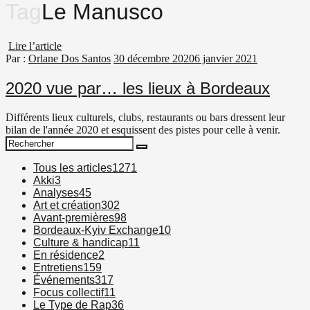
Tag
Le Manusco
Lire l’article
Par :
Orlane Dos Santos
30 décembre 2020
6 janvier 2021
2020 vue par… les lieux à Bordeaux
Différents lieux culturels, clubs, restaurants ou bars dressent leur
bilan de l'année 2020 et esquissent des pistes pour celle à venir.
Search
Search
for:
Tous les articles
1271
Akki
3
Analyses
45
Art et création
302
Avant-premières
98
Bordeaux-Kyiv Exchange
10
Culture & handicap
11
En résidence
2
Entretiens
159
Événements
317
Focus collectif
11
Le Type de Rap
36