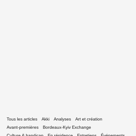
9 mai 2023
raisons d’aller au Sidéral Festival
27 avril 2023
’étrange ascension de Nicolas Oulès à
a Chemise Club
Tous les articles
Akki
Analyses
Art et création
Avant-premières
Bordeaux-Kyiv Exchange
Culture & handicap
En résidence
Entretiens
Événements