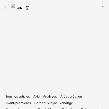
Skip
Searc
toggle
to
SE
Le Type
open/close
for:
sidebar
content
4 octobre 2020
art des algorithmes de Julien Gachadoat
 la galerie Metavilla)
Tous les articles
Akki
Analyses
Art et création
Avant-premières
Bordeaux-Kyiv Exchange