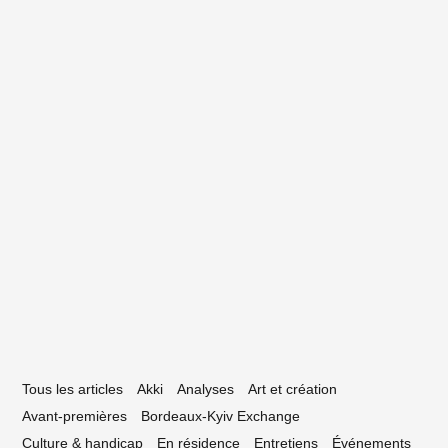
e Type de Rap #04 — Kayo The Chillin’
hamp
17 mars 2021
dé, le Yab se cache dans les détails
Tous les articles
Akki
Analyses
Art et création
Avant-premières
Bordeaux-Kyiv Exchange
Culture & handicap
En résidence
Entretiens
Événements