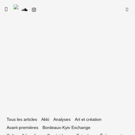
Skip
Searc
toggle
to
SE
Le Type
open/close
for:
sidebar
content
7 septembre 2021
rs une scène électronique plus paritaire
Tous les articles
Akki
Analyses
Art et création
Avant-premières
Bordeaux-Kyiv Exchange