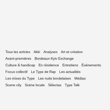
ronavirus: que faire pour continuer de
utenir la vie culturelle
Tous les articles
Akki
Analyses
Art et création
Avant-premières
Bordeaux-Kyiv Exchange
Culture & handicap
En résidence
Entretiens
Événements
Focus collectif
Le Type de Rap
Les actualités
Les mixes du Type
Les nuits bordelaises
Médias
Scene city
Scène locale
Sélectas
Type Talk