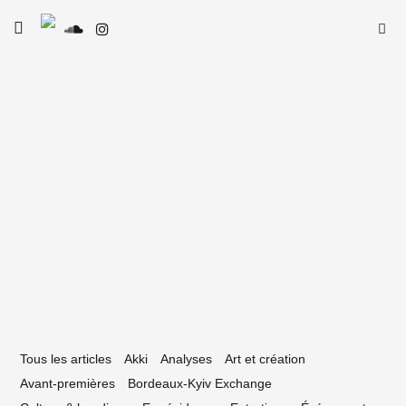
Skip
Searc
toggle
to
SE
Le Type
open/close
for:
sidebar
content
9 septembre 2022
oduction, réflexion et ascension :
encontre avec Dylan Dylan
Tous les articles
Akki
Analyses
Art et création
Avant-premières
Bordeaux-Kyiv Exchange