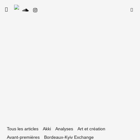
Skip
Searc
toggle
to
SE
Le Type
open/close
for:
sidebar
content
24 mai 2023
uce Prod : « On aimerait créer un
stival de rap »
Tous les articles
Akki
Analyses
Art et création
Avant-premières
Bordeaux-Kyiv Exchange