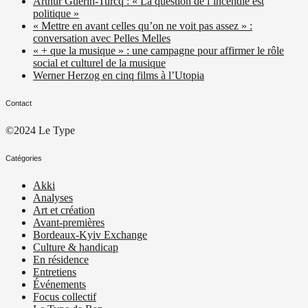
Arthur Guérin-Turcq : « La question de l’incendie est
politique »
« Mettre en avant celles qu’on ne voit pas assez » :
conversation avec Pelles Melles
« + que la musique » : une campagne pour affirmer le rôle
social et culturel de la musique
Werner Herzog en cinq films à l’Utopia
Contact
©2024 Le Type
Catégories
Akki
Analyses
Art et création
Avant-premières
Bordeaux-Kyiv Exchange
Culture & handicap
En résidence
Entretiens
Événements
Focus collectif