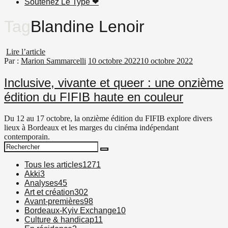
Soutenez Le Type ❤︎
Tag
Blandine Lenoir
Lire l’article
Par :
Marion Sammarcelli
10 octobre 2022
10 octobre 2022
Inclusive, vivante et queer : une onzième
édition du FIFIB haute en couleur
Du 12 au 17 octobre, la onzième édition du FIFIB explore divers
lieux à Bordeaux et les marges du cinéma indépendant
contemporain.
Search
Search
for:
Tous les articles
1271
Akki
3
Analyses
45
Art et création
302
Avant-premières
98
Bordeaux-Kyiv Exchange
10
Culture & handicap
11