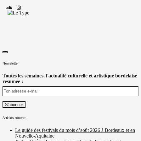
Skip
to
content
toggle
Le Type
Média culturel, indépendant et local.
open/close
Newsletter
sidebar
Toutes les semaines, l'actualité culturelle et artistique bordelaise
résumée :
Articles récents
Le guide des festivals du mois d’août 2026 à Bordeaux et en
Nouvelle-Aquitaine