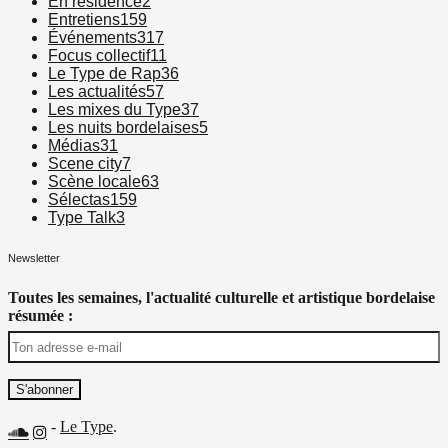
En résidence
2
Entretiens
159
Événements
317
Focus collectif
11
Le Type de Rap
36
Les actualités
57
Les mixes du Type
37
Les nuits bordelaises
5
Médias
31
Scene city
7
Scène locale
63
Sélectas
159
Type Talk
3
Newsletter
Toutes les semaines, l'actualité culturelle et artistique bordelaise
résumée :
-
Le Type
.